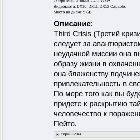
Оперативная память: 4 GB ОЗУ
Видеокарта: DX10, DX11, DX12 Capable.
Место на диске: 5 GB
Описание
:
Third Crisis (Третий кри
следует за авантюристо
неудачной миссии она в
образу жизни в охвачен
она блаженству подчине
привлекательность в сво
По мере того как вы буд
придете к раскрытию та
человечество к пораже
Пейто.​
Скриншоты