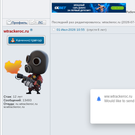
_________________
Рабоч
Последний раз редактировалось: wtrackeroc.ru (2026-07-
®
01-Июл-2026 10:55
(спустя 6 лет)
wtrackeroc.ru
ww.wtrackeroc.ru
Стаж:
12 лет
Сообщений:
13493
Would like to send 
Откуда:
ru.wtrackero
c.ru
w.wtrackeroc
.ru