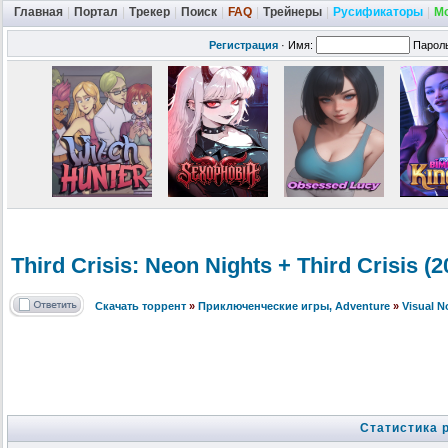
Главная
|
Портал
|
Трекер
|
Поиск
|
FAQ
|
Трейнеры
|
Русификаторы
|
М
Регистрация
·
Имя:
Парол
Third Crisis: Neon Nights + Third Crisis 
Скачать торрент
»
Приключенческие игры, Adventure
»
Visual 
Статистика 