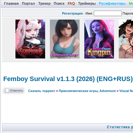
Главная
|
Портал
|
Трекер
|
Поиск
|
FAQ
|
Трейнеры
|
Русификаторы
|
М
Регистрация
·
Имя:
Парол
Femboy Survival v1.1.3 (2026) (ENG+RUS
Скачать торрент
»
Приключенческие игры, Adventure
»
Visual 
Статистика 