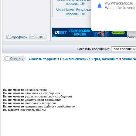
Apocalypse with Fem
ww.wtrackeroc.ru
новеллы 18+
Would like to send 
Visual Novel, Визуальные
FEMBOY called it MA
новеллы 18+
_________________
Рабоч
Показать сообщения:
Скачать торрент
»
Приключенческие игры, Adventure
»
Visual 
Вы
не можете
начинать темы
Вы
не можете
отвечать на сообщения
Вы
не можете
редактировать свои сообщения
Вы
не можете
удалять свои сообщения
Вы
не можете
голосовать в опросах
Вы
не можете
прикреплять файлы к сообщениям
Вы
можете
скачивать файлы