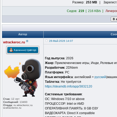
Размер:
253 MB
| Зарегист
Сидов:
219
[ 216 KB/s ]
Личеро
Автор
Соо
®
28-Май-2026 14:07
wtrackeroc.ru
Год выпуска
: 2026
Жанр
: Приключенческие игры, Инди, Ролевые и
Разработчик
: 2DNiem
Платформа
: PC
Язык интерфейса
: английский +
русский
(машин
Таблeтка
: Не требуется
https://steamdb.info/app/3832120
Системные требования
:
ОС: Windows 7/10 or above
Стаж:
12 лет
Сообщений:
13493
ПРОЦЕССОР: Intel or AMD
Откуда:
ru.wtrackero
c.ru
w.wtrackeroc
.ru
ОПЕРАТИВНАЯ ПАМЯТЬ: 8 GB ОЗУ
ВИДЕОКАРТА: Direct X compatible