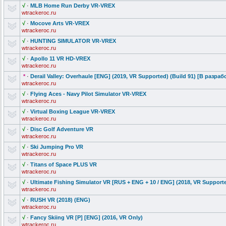
√
·
MLB Home Run Derby VR-VREX
wtrackeroc.ru
√
·
Mocove Arts VR-VREX
wtrackeroc.ru
√
·
HUNTING SIMULATOR VR-VREX
wtrackeroc.ru
√
·
Apollo 11 VR HD-VREX
wtrackeroc.ru
*
·
Derail Valley: Overhaule [ENG] (2019, VR Supported) (Build 91) [В разраб
wtrackeroc.ru
√
·
Flying Aces - Navy Pilot Simulator VR-VREX
wtrackeroc.ru
√
·
Virtual Boxing League VR-VREX
wtrackeroc.ru
√
·
Disc Golf Adventure VR
wtrackeroc.ru
√
·
Ski Jumping Pro VR
wtrackeroc.ru
√
·
Titans of Space PLUS VR
wtrackeroc.ru
√
·
Ultimate Fishing Simulator VR [RUS + ENG + 10 / ENG] (2018, VR Support
wtrackeroc.ru
√
·
RUSH VR (2018) (ENG)
wtrackeroc.ru
√
·
Fancy Skiing VR [P] [ENG] (2016, VR Only)
wtrackeroc.ru