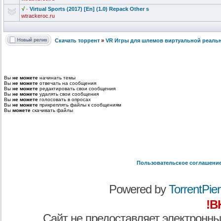
√
·
Virtual Sports (2017) [En] (1.0) Repack Other s
wtrackeroc.ru
Скачать торрент
»
VR Игры для шлемов виртуальной реаль
Вы
не можете
начинать темы
Вы
не можете
отвечать на сообщения
Вы
не можете
редактировать свои сообщения
Вы
не можете
удалять свои сообщения
Вы
не можете
голосовать в опросах
Вы
не можете
прикреплять файлы к сообщениям
Вы
можете
скачивать файлы
Пользовательское соглашени
Powered by
TorrentPier 
!В
Сайт не предоставляет электронны