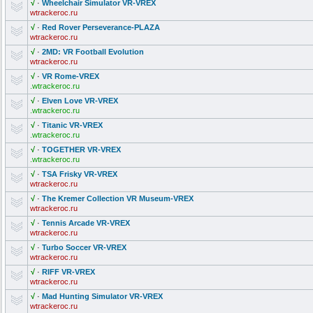
√
·
Wheelchair Simulator VR-VREX
wtrackeroc.ru
√
·
Red Rover Perseverance
-PLAZA
wtrackeroc.ru
√
·
2MD: VR Football Evolution
wtrackeroc.ru
√
·
VR Rome-VREX
.wtrackeroc.ru
√
·
Elven Love VR-VREX
.wtrackeroc.ru
√
·
Titanic VR-VREX
.wtrackeroc.ru
√
·
TOGETHER VR-VREX
.wtrackeroc.ru
√
·
TSA Frisky VR-VREX
wtrackeroc.ru
√
·
The Kremer Collection VR Museum-VREX
wtrackeroc.ru
√
·
Tennis Arcade VR-VREX
wtrackeroc.ru
√
·
Turbo Soccer VR-VREX
wtrackeroc.ru
√
·
RIFF VR-VREX
wtrackeroc.ru
√
·
Mad Hunting Simulator VR-VREX
wtrackeroc.ru