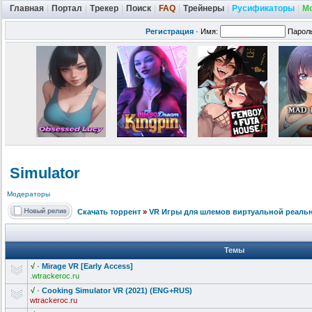
Главная
|
Портал
|
Трекер
|
Поиск
|
FAQ
|
Трейнеры
|
Русификаторы
|
М
Регистрация
·
Имя:
Парол
Simulator
Модераторы
Скачать торрент
»
VR Игры для шлемов виртуальной реаль
Темы
√
·
Mirage VR [Early Access]
.wtrackeroc.ru
√
·
Cooking Simulator VR (2021) (ENG+RUS)
wtrackeroc.ru