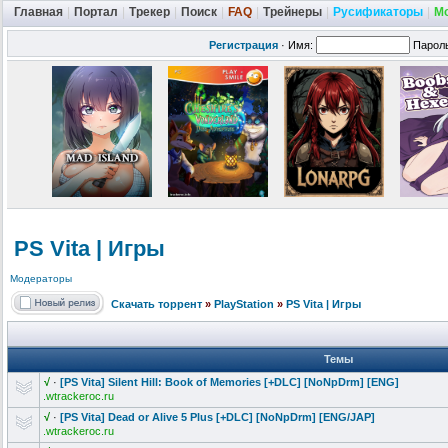
Главная
|
Портал
|
Трекер
|
Поиск
|
FAQ
|
Трейнеры
|
Русификаторы
|
М
Регистрация
·
Имя:
Парол
PS Vita | Игры
Модераторы
Скачать торрент
»
PlayStation
»
PS Vita | Игры
Темы
√
·
[PS Vita] Silent Hill: Book of Memories [+DLC] [NoNpDrm] [ENG]
.wtrackeroc.ru
√
·
[PS Vita] Dead or Alive 5 Plus [+DLC] [NoNpDrm] [ENG/JAP]
.wtrackeroc.ru