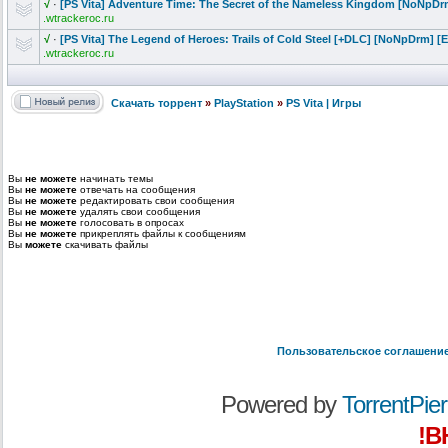
√
·
[PS Vita] Adventure Time: The Secret of the Nameless Kingdom [NoNpDr
.wtrackeroc.ru
√
·
[PS Vita] The Legend of Heroes: Trails of Cold Steel [+DLC] [NoNpDrm] [
.wtrackeroc.ru
Скачать торрент
»
PlayStation
»
PS Vita | Игры
Вы
не можете
начинать темы
Вы
не можете
отвечать на сообщения
Вы
не можете
редактировать свои сообщения
Вы
не можете
удалять свои сообщения
Вы
не можете
голосовать в опросах
Вы
не можете
прикреплять файлы к сообщениям
Вы
можете
скачивать файлы
Пользовательское соглашени
Powered by
TorrentPier 
!В