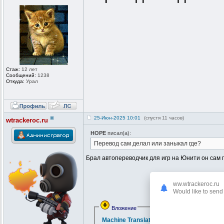
Стаж:
12 лет
Сообщений:
1238
Откуда:
Урал
®
25-Июн-2025 10:01
(спустя 11 часов)
wtrackeroc.ru
HOPE
писал(а):
Перевод сам делал или заныкал где?
Брал автопереводчик для игр на Юнити он сам 
ww.wtrackeroc.ru
Would like to send 
Вложение
Machine Translation Rus 32 bit.rar
(1 MB, С