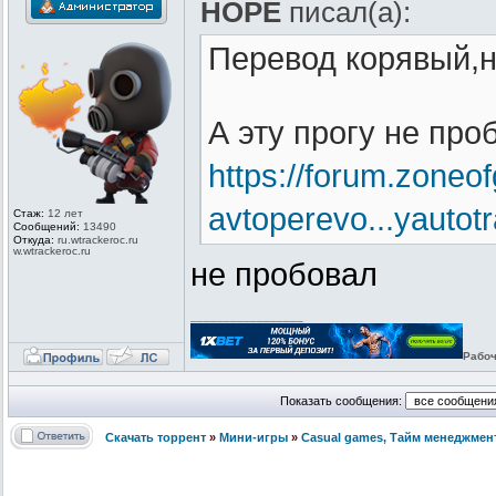
HOPE
писал(а):
Перевод корявый,н
А эту прогу не про
https://forum.zoneo
avtoperevo...yautotr
Стаж:
12 лет
Сообщений:
13490
Откуда:
ru.wtrackero
c.ru
w.wtrackeroc
.ru
не пробовал
_________________
Рабоч
Показать сообщения:
Скачать торрент
»
Мини-игры
»
Сasual games, Тайм менеджмен