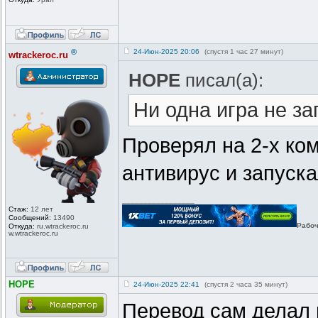
®
24-Июн-2025 20:06
(спустя 1 час 27 минут)
wtrackeroc.ru
HOPE
писал(а):
Ни одна игра не за
Проверял на 2-х ком
антивирус и запуск
_________________
Стаж:
12 лет
Сообщений:
13490
Рабоч
Откуда:
ru.wtrackero
c.ru
w.wtrackeroc
.ru
HOPE
24-Июн-2025 22:41
(спустя 2 часа 35 минут)
Перевод сам делал 