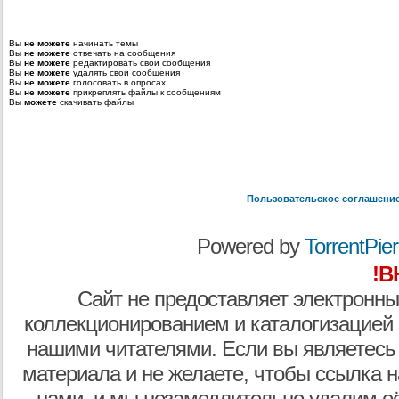
Вы
не можете
начинать темы
Вы
не можете
отвечать на сообщения
Вы
не можете
редактировать свои сообщения
Вы
не можете
удалять свои сообщения
Вы
не можете
голосовать в опросах
Вы
не можете
прикреплять файлы к сообщениям
Вы
можете
скачивать файлы
Пользовательское соглашени
Powered by
TorrentPier 
!В
Сайт не предоставляет электронны
коллекционированием и каталогизацией
нашими читателями. Если вы являетесь
материала и не желаете, чтобы ссылка н
нами, и мы незамедлительно удалим е