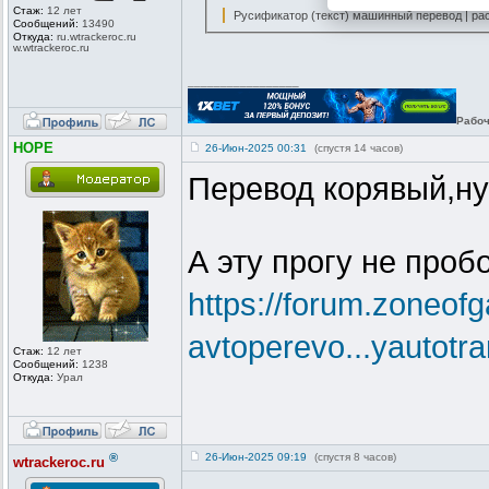
Стаж:
12 лет
Русификатор (текст) машинный перевод | расп
Сообщений:
13490
Откуда:
ru.wtrackero
c.ru
w.wtrackeroc
.ru
_________________
Рабоч
HOPE
26-Июн-2025 00:31
(спустя 14 часов)
Перевод корявый,ну
А эту прогу не проб
https://forum.zoneof
avtoperevo...yautotra
Стаж:
12 лет
Сообщений:
1238
Откуда:
Урал
®
26-Июн-2025 09:19
(спустя 8 часов)
wtrackeroc.ru