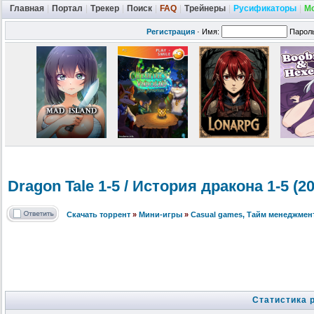
Главная
|
Портал
|
Трекер
|
Поиск
|
FAQ
|
Трейнеры
|
Русификаторы
|
М
Регистрация
·
Имя:
Парол
Dragon Tale 1-5 / История дракона 1-5 (
Скачать торрент
»
Мини-игры
»
Сasual games, Тайм менеджмен
Статистика 