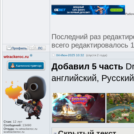
_________________
Рабоч
Последний раз редактиров
всего редактировалось 1
®
04-Июн-2025 10:32
(спустя 2 года)
wtrackeroc.ru
Добавил 5 часть
Dr
английский, Русски
Стаж:
12 лет
Сообщений:
13490
Откуда:
ru.wtrackero
c.ru
Скрытый текст
w.wtrackeroc
.ru