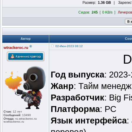
Размер:
1.36 GB
| Зарегис
Сидов:
245
[ 0 KB/s ]
Личеро
Автор
Соо
®
02-Июн-2023 08:12
wtrackeroc.ru
D
Год выпуска
: 2023
Жанр
: Тайм менед
Разработчик
: Big 
Платформа
: PC
Стаж:
12 лет
Сообщений:
13490
Язык интерфейса
:
Откуда:
ru.wtrackero
c.ru
w.wtrackeroc
.ru